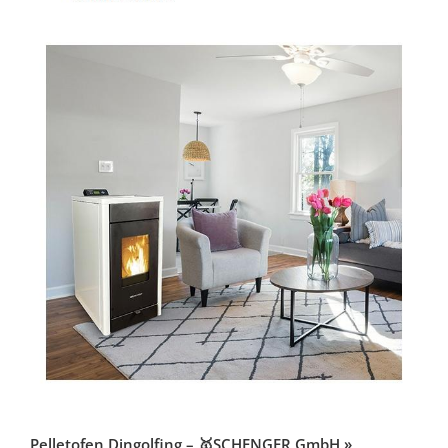
Pelletofen Dingolfing – 🥇SCHENGER GmbH »