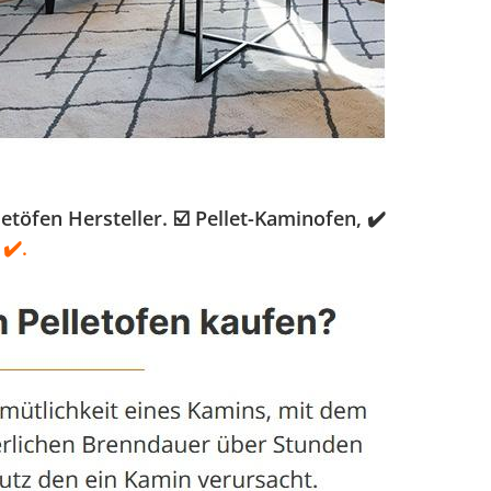
öfen Hersteller. ☑️ Pellet-Kaminofen, ✔️
✔️.