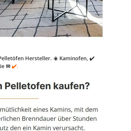
lletöfen Hersteller. ☀️ Kaminofen, ✔️
ie ✉
✔️.