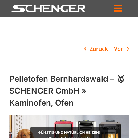
Zum
Inhalt
Toggl
springen
HOME
Navig
ZUM SHOP
Zurück
Vor
HÄNDLERSUCHE
SERVICE
Pelletofen Bernhardswald – 🥇
UNTERNEHMEN
SCHENGER GmbH »
Kaminofen, Ofen
PROFIL
WARENKORB
PRODUCTS
SEARCH