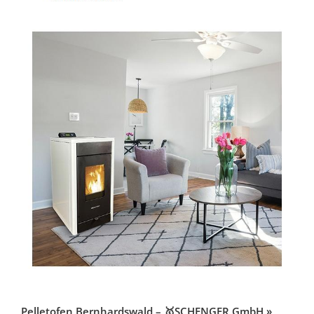
Pelletofen Bernhardswald – 🥇SCHENGER GmbH »