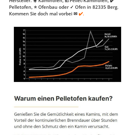
Hersteller. ☀️ Kaminofen, ☑️ Pellet-Kaminofen, ✔️
Pelletofen, ⭐ Ofenbau oder ✓ Ofen in 82335 Berg.
Kommen Sie doch mal vorbei ✉
✔️.