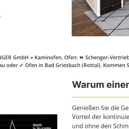
NGER GmbH » Kaminofen, Ofen: ⏩ Schenger-Vertrieb.de
bau oder ✓ Ofen in Bad Griesbach (Rottal). Kommen 