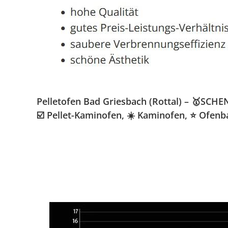
Pelletofen Bad Griesbach (Rottal) – 🥇SCHE
☑️ Pellet-Kaminofen, ☀️ Kaminofen, ⭐ Ofen