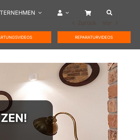
TERNEHMEN
Zurück
Vor
RTUNGSVIDEOS
REPARATURVIDEOS