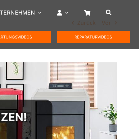
TERNEHMEN
Zurück
Vor
RTUNGSVIDEOS
REPARATURVIDEOS