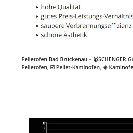
Pelletofen Bad Brückenau – 🥇SCHENGER Gmb
Pelletofen, ☑️ Pellet-Kaminofen, ☀️ Kamin