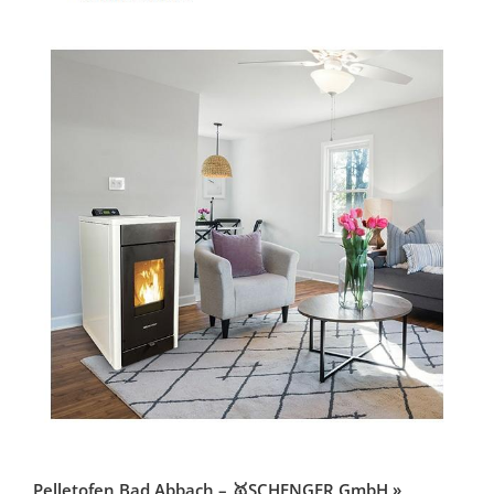
Pelletofen Bad Abbach – 🥇SCHENGER GmbH »