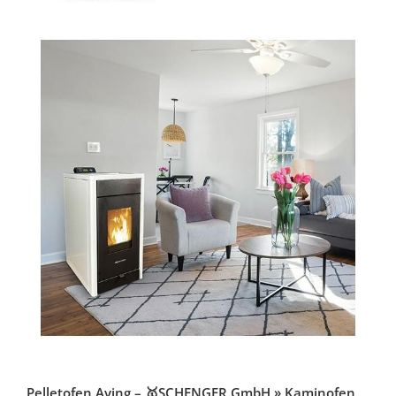
Pelletofen Aying – 🥇SCHENGER GmbH » Kaminofen,