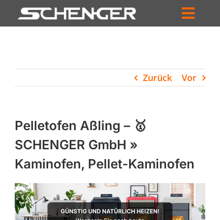
Zum
Inhalt
Toggl
springen
HOME
Navig
ZUM SHOP
Zurück
Vor
HÄNDLERSUCHE
SERVICE
Pelletofen Aßling – 🥇
UNTERNEHMEN
SCHENGER GmbH »
Kaminofen, Pellet-Kaminofen
PROFIL
WARENKORB
PRODUCTS
SEARCH