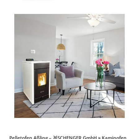
Pelletofen Aßling – 🥇SCHENGER GmbH » Kaminofen,