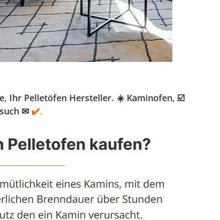
Ihr Pelletöfen Hersteller. ☀️ Kaminofen, ☑️
esuch ✉
✔️.