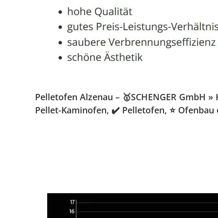
Pelletofen Alzenau – 🥇SCHENGER GmbH » Kam
Pellet-Kaminofen, ✔️ Pelletofen, ⭐ Ofenbau