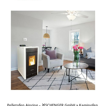
Pelletofen Ainring – 🥇SCHENGER GmbH » Kaminofen,