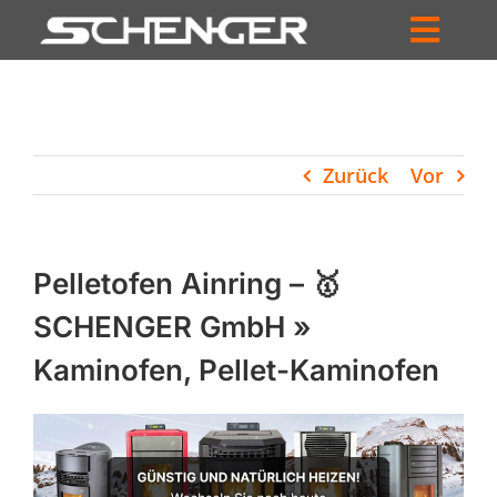
Zum
Inhalt
Toggl
springen
HOME
Navig
ZUM SHOP
Zurück
Vor
HÄNDLERSUCHE
SERVICE
Pelletofen Ainring – 🥇
UNTERNEHMEN
SCHENGER GmbH »
Kaminofen, Pellet-Kaminofen
PROFIL
WARENKORB
PRODUCTS
SEARCH