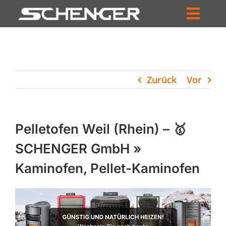
Zum
Inhalt
Toggl
springen
HOME
Navig
ZUM SHOP
Zurück
Vor
HÄNDLERSUCHE
SERVICE
Pelletofen Weil (Rhein) – 🥇
UNTERNEHMEN
SCHENGER GmbH »
Kaminofen, Pellet-Kaminofen
PROFIL
WARENKORB
PRODUCTS
SEARCH