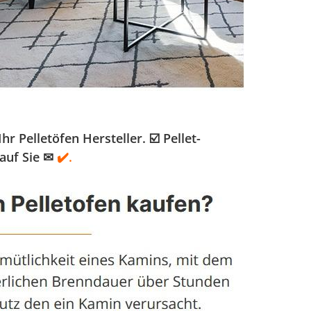
Pelletöfen Hersteller. ☑️ Pellet-
auf Sie ✉
✔️.