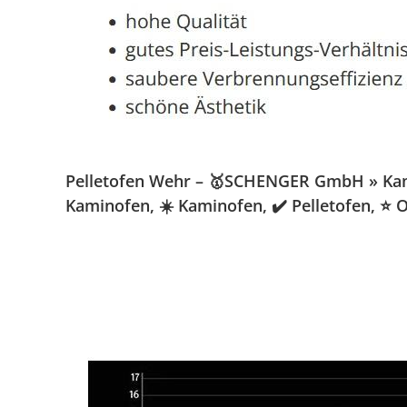
Pelletofen Wehr – 🥇SCHENGER GmbH » Kamino
Kaminofen, ☀️ Kaminofen, ✔️ Pelletofen, ⭐ 