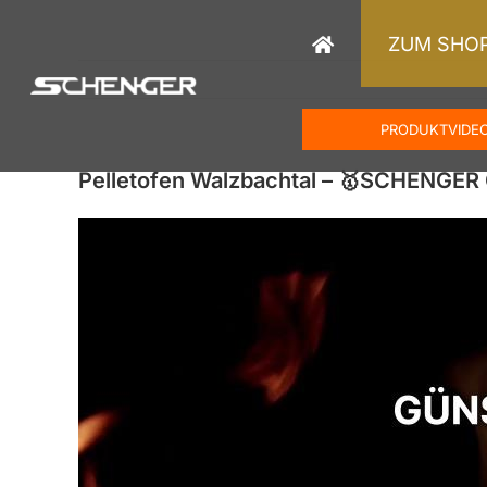
Zum
Inhalt
ZUM SHO
springen
PRODUKTVIDE
Pelletofen Walzbachtal – 🥇SCHENGER