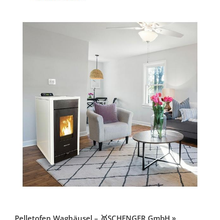
Pelletofen Waghäusel – 🥇SCHENGER GmbH »