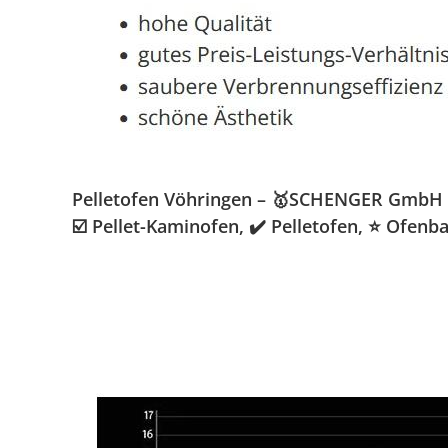
Pelletofen Vöhringen – 🥇SCHENGER GmbH » 
☑️ Pellet-Kaminofen, ✔️ Pelletofen, ⭐ Ofenb