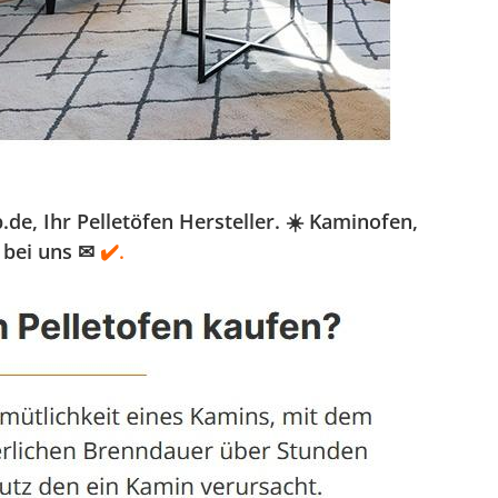
, Ihr Pelletöfen Hersteller. ☀️ Kaminofen,
 bei uns ✉
✔️.