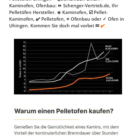
Kaminofen, Ofenbau: ⏩ Schenger-Vertrieb.de, Ihr
Pelletöfen Hersteller. ☀️ Kaminofen, ☑️ Pellet-
Kaminofen, ✔️ Pelletofen, ⭐ Ofenbau oder ✓ Ofen in
Uhingen. Kommen Sie doch mal vorbei ✉
✔️.