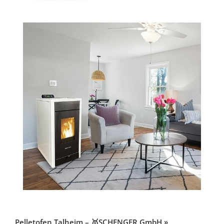
Pelletofen Talheim – 🥇SCHENGER GmbH »