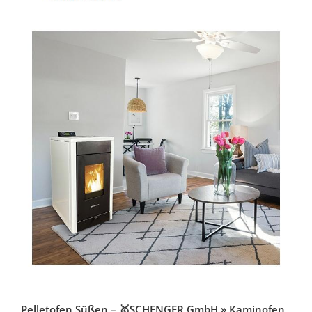
Pelletofen Süßen – 🥇SCHENGER GmbH » Kaminofen,