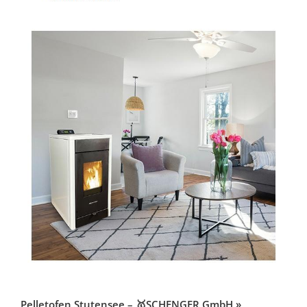
Pelletofen Stutensee – 🥇SCHENGER GmbH »