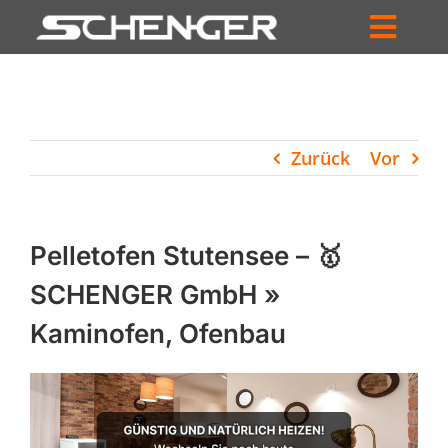
Zum
Inhalt
Toggl
springen
HOME
Navig
ZUM SHOP
Zurück
Vor
HÄNDLERSUCHE
SERVICE
Pelletofen Stutensee – 🥇
UNTERNEHMEN
SCHENGER GmbH »
Kaminofen, Ofenbau
PROFIL
WARENKORB
PRODUCTS
SEARCH