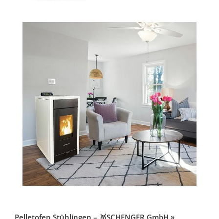
Pelletofen Stühlingen – 🥇SCHENGER GmbH »