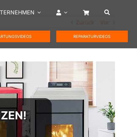
TERNEHMEN
Zurück
Vor
RTUNGSVIDEOS
REPARATURVIDEOS