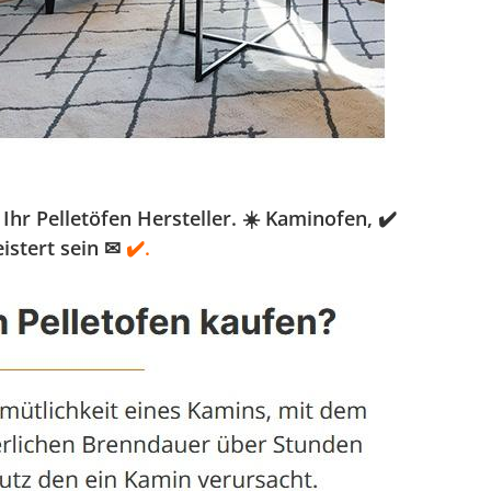
r Pelletöfen Hersteller. ☀️ Kaminofen, ✔️
istert sein ✉
✔️.