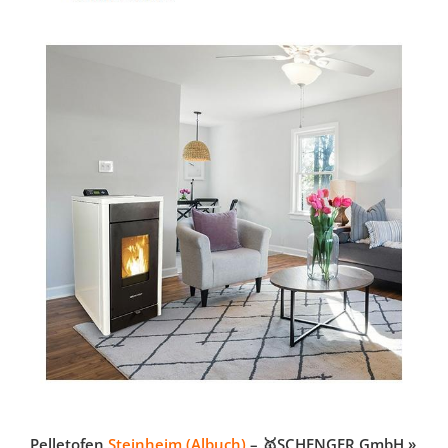
Pelletofen
Steinheim (Albuch)
– 🥇SCHENGER GmbH »