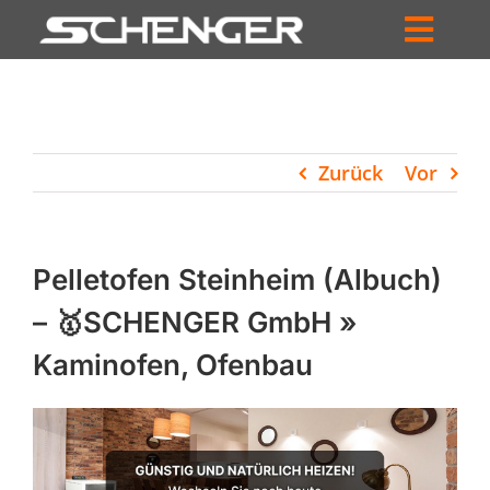
Zum
Inhalt
Toggl
springen
HOME
Navig
ZUM SHOP
Zurück
Vor
HÄNDLERSUCHE
SERVICE
Pelletofen Steinheim (Albuch)
UNTERNEHMEN
– 🥇SCHENGER GmbH »
Kaminofen, Ofenbau
PROFIL
WARENKORB
PRODUCTS
SEARCH