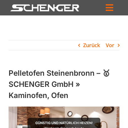
Zum
Inhalt
Toggl
springen
HOME
Navig
ZUM SHOP
Zurück
Vor
HÄNDLERSUCHE
SERVICE
Pelletofen Steinenbronn – 🥇
UNTERNEHMEN
SCHENGER GmbH »
Kaminofen, Ofen
PROFIL
WARENKORB
PRODUCTS
SEARCH