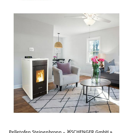
Pelletofen Steinenbronn – 🥇SCHENGER GmbH »