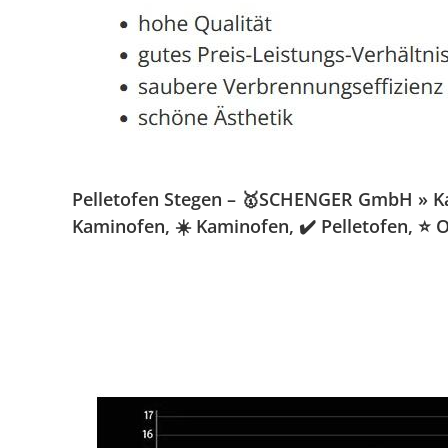
Pelletofen Stegen – 🥇SCHENGER GmbH » Kami
Kaminofen, ☀️ Kaminofen, ✔️ Pelletofen, ⭐ 