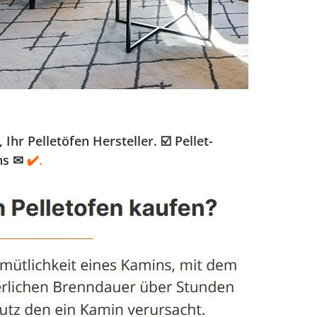
r Pelletöfen Hersteller. ☑️ Pellet-
ns ✉
✔️.