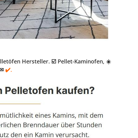
töfen Hersteller. ☑️ Pellet-Kaminofen, ☀️
 ✉
✔️.