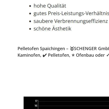
Pelletofen Spaichingen – 🥇SCHENGER GmbH »
Kaminofen, ✔️ Pelletofen, ⭐ Ofenbau oder 