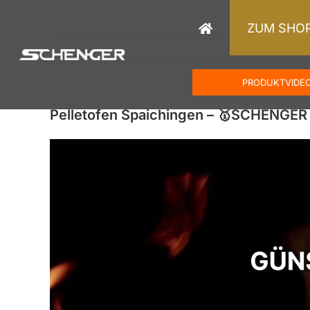
Zum
Inhalt
ZUM SHO
springen
PRODUKTVIDE
Pelletofen Spaichingen – 🥇SCHENGER