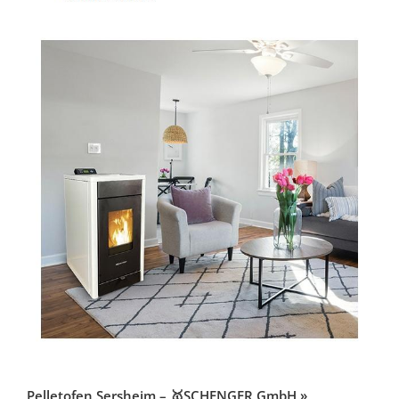
Pelletofen Sersheim – 🥇SCHENGER GmbH »