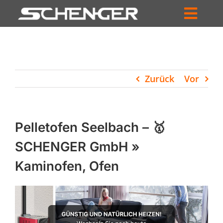
Zum
Inhalt
Toggl
springen
HOME
Navig
ZUM SHOP
Zurück
Vor
HÄNDLERSUCHE
SERVICE
Pelletofen Seelbach – 🥇
UNTERNEHMEN
SCHENGER GmbH »
Kaminofen, Ofen
PROFIL
WARENKORB
PRODUCTS
SEARCH