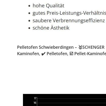
Pelletofen Schwieberdingen – 🥇SCHENGER G
Kaminofen, ✔️ Pelletofen, ☑️ Pellet-Kamino