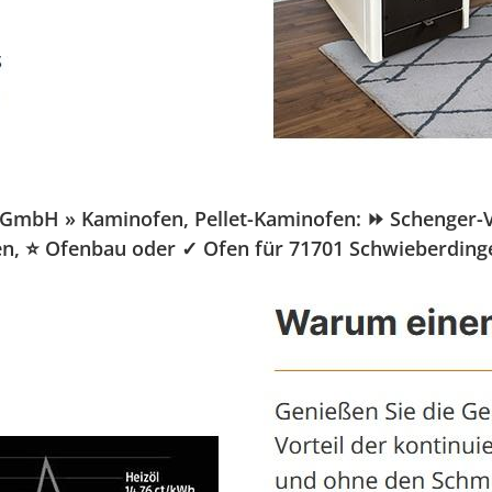
mbH » Kaminofen, Pellet-Kaminofen: ⏩ Schenger-Vert
fen, ⭐ Ofenbau oder ✓ Ofen für 71701 Schwieberdinge