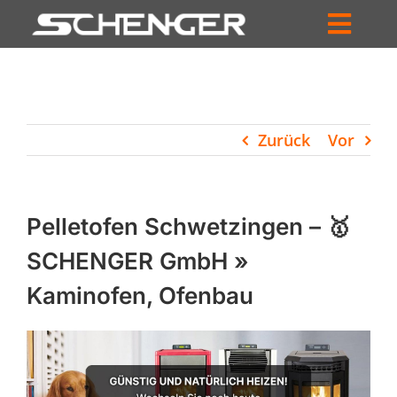
Zum
Inhalt
Toggl
springen
HOME
Navig
ZUM SHOP
Zurück
Vor
HÄNDLERSUCHE
SERVICE
Pelletofen Schwetzingen – 🥇
UNTERNEHMEN
SCHENGER GmbH »
Kaminofen, Ofenbau
PROFIL
WARENKORB
PRODUCTS
SEARCH