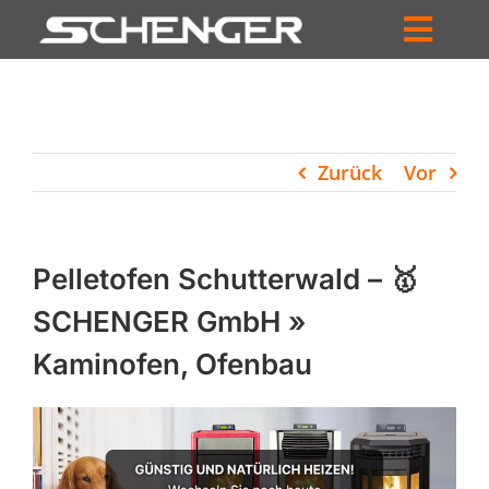
Zum
Inhalt
Toggl
springen
HOME
Navig
ZUM SHOP
Zurück
Vor
HÄNDLERSUCHE
SERVICE
Pelletofen Schutterwald – 🥇
UNTERNEHMEN
SCHENGER GmbH »
Kaminofen, Ofenbau
PROFIL
WARENKORB
PRODUCTS
SEARCH