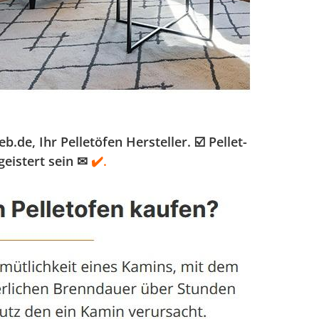
e, Ihr Pelletöfen Hersteller. ☑️ Pellet-
eistert sein ✉
✔️.