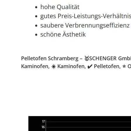
Pelletofen Schramberg – 🥇SCHENGER GmbH » 
Kaminofen, ☀️ Kaminofen, ✔️ Pelletofen, ⭐ 