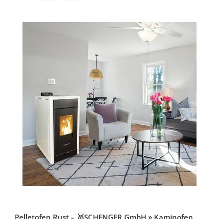
Pelletofen Rust – 🥇SCHENGER GmbH » Kaminofen,