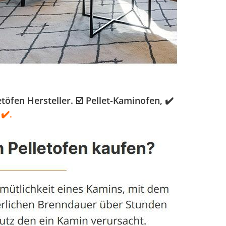
fen Hersteller. ☑️ Pellet-Kaminofen, ✔️
✔️.