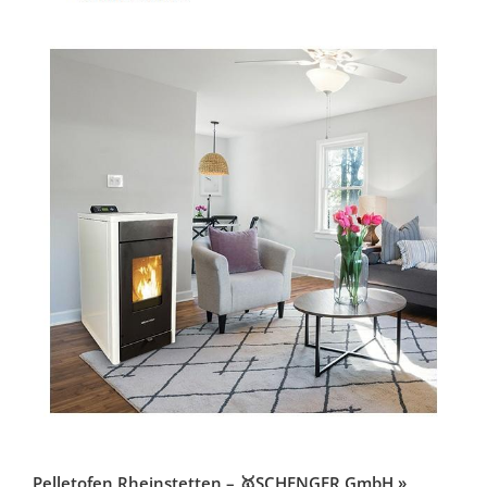
Pelletofen Rheinstetten – 🥇SCHENGER GmbH »