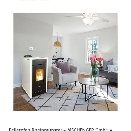
Pelletofen Rheinmünster – 🥇SCHENGER GmbH »