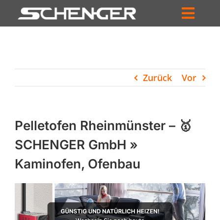
Zum
Inhalt
Toggl
springen
HOME
Navig
ZUM SHOP
Zurück
Vor
HÄNDLERSUCHE
SERVICE
Pelletofen Rheinmünster – 🥇
UNTERNEHMEN
SCHENGER GmbH »
Kaminofen, Ofenbau
PROFIL
WARENKORB
PRODUCTS
SEARCH