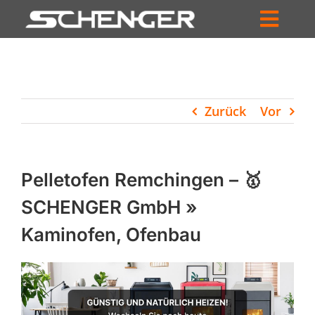
Zum
Inhalt
Toggl
springen
HOME
Navig
ZUM SHOP
Zurück
Vor
HÄNDLERSUCHE
SERVICE
Pelletofen Remchingen – 🥇
UNTERNEHMEN
SCHENGER GmbH »
Kaminofen, Ofenbau
PROFIL
WARENKORB
PRODUCTS
SEARCH