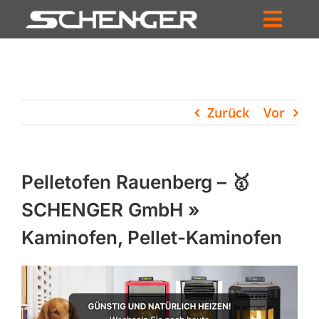
Zum
Inhalt
Toggl
springen
HOME
Navig
ZUM SHOP
Zurück
Vor
HÄNDLERSUCHE
SERVICE
Pelletofen Rauenberg – 🥇
UNTERNEHMEN
SCHENGER GmbH »
Kaminofen, Pellet-Kaminofen
PROFIL
WARENKORB
PRODUCTS
SEARCH