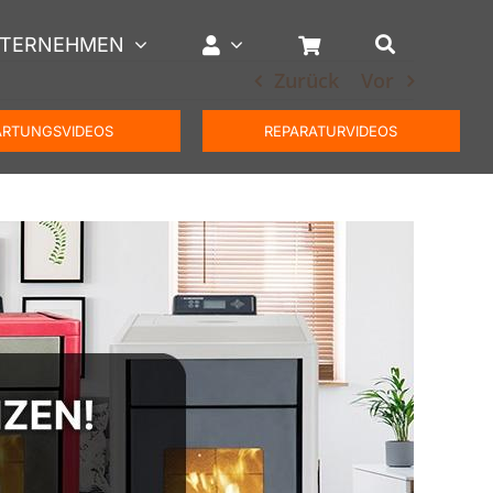
TERNEHMEN
Zurück
Vor
RTUNGSVIDEOS
REPARATURVIDEOS