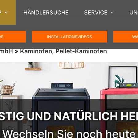
P
HÄNDLERSUCHE
SERVICE
UN
OS
INSTALLATIONSVIDEOS
WA
GmbH » Kaminofen, Pellet-Kaminofen