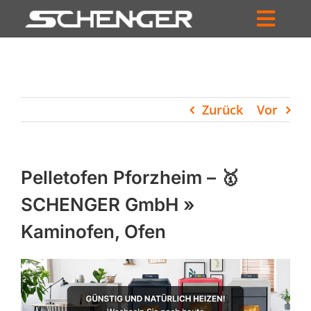
Zum
Inhalt
Toggl
springen
HOME
Navig
ZUM SHOP
Zurück
Vor
HÄNDLERSUCHE
SERVICE
Pelletofen Pforzheim – 🥇
UNTERNEHMEN
SCHENGER GmbH »
Kaminofen, Ofen
PROFIL
WARENKORB
PRODUCTS
SEARCH