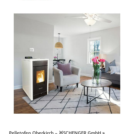
Pelletofen Oberkirch – 🥇SCHENGER GmbH »