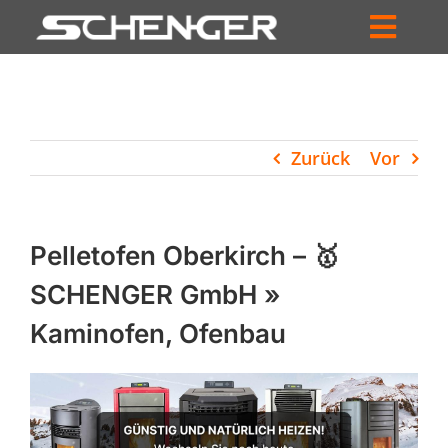
Zum
Inhalt
Toggl
springen
HOME
Navig
ZUM SHOP
Zurück
Vor
HÄNDLERSUCHE
SERVICE
Pelletofen Oberkirch – 🥇
UNTERNEHMEN
SCHENGER GmbH »
Kaminofen, Ofenbau
PROFIL
WARENKORB
PRODUCTS
SEARCH