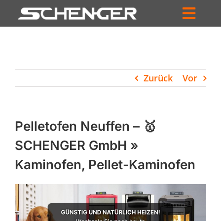
Zum
Inhalt
Toggl
springen
HOME
Navig
ZUM SHOP
Zurück
Vor
HÄNDLERSUCHE
SERVICE
Pelletofen Neuffen – 🥇
UNTERNEHMEN
SCHENGER GmbH »
Kaminofen, Pellet-Kaminofen
PROFIL
WARENKORB
PRODUCTS
SEARCH