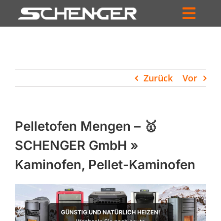
Zum
Inhalt
Toggl
springen
HOME
Navig
ZUM SHOP
Zurück
Vor
HÄNDLERSUCHE
SERVICE
Pelletofen Mengen – 🥇
UNTERNEHMEN
SCHENGER GmbH »
Kaminofen, Pellet-Kaminofen
PROFIL
WARENKORB
PRODUCTS
SEARCH