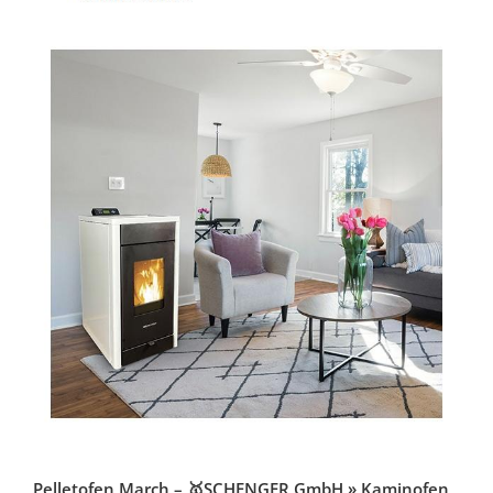
Pelletofen March – 🥇SCHENGER GmbH » Kaminofen,