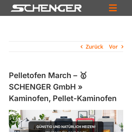
Zum
Inhalt
Toggl
springen
HOME
Navig
ZUM SHOP
Zurück
Vor
HÄNDLERSUCHE
SERVICE
Pelletofen March – 🥇
UNTERNEHMEN
SCHENGER GmbH »
Kaminofen, Pellet-Kaminofen
PROFIL
WARENKORB
PRODUCTS
SEARCH