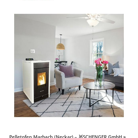
Pelletofen Marbach (Neckar) – 🥇SCHENGER GmbH »