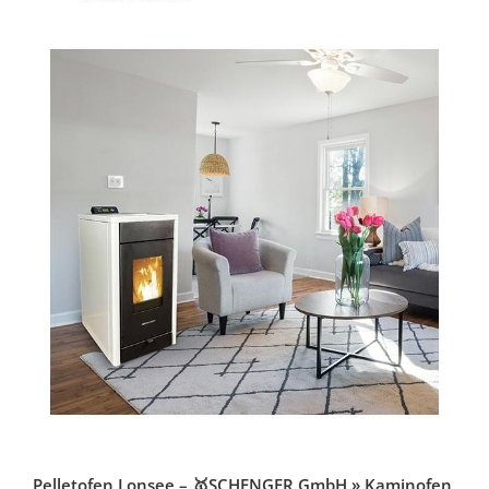
Pelletofen Lonsee – 🥇SCHENGER GmbH » Kaminofen,