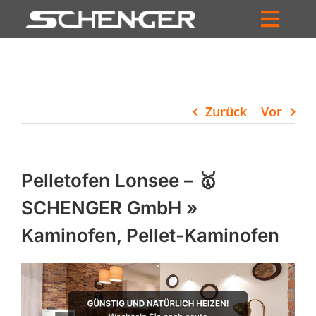
Zum
Inhalt
Toggl
springen
HOME
Navig
ZUM SHOP
Zurück
Vor
HÄNDLERSUCHE
SERVICE
Pelletofen Lonsee – 🥇
UNTERNEHMEN
SCHENGER GmbH »
Kaminofen, Pellet-Kaminofen
PROFIL
WARENKORB
PRODUCTS
SEARCH