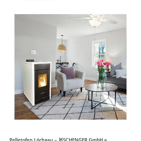
Pelletofen Löchgau – 🥇SCHENGER GmbH »