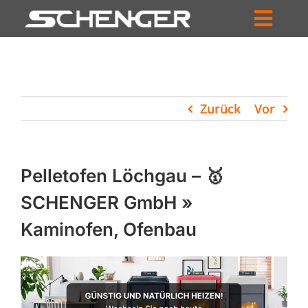
Zum
Inhalt
Toggl
springen
HOME
Navig
ZUM SHOP
Zurück
Vor
HÄNDLERSUCHE
SERVICE
Pelletofen Löchgau – 🥇
UNTERNEHMEN
SCHENGER GmbH »
Kaminofen, Ofenbau
PROFIL
WARENKORB
PRODUCTS
SEARCH