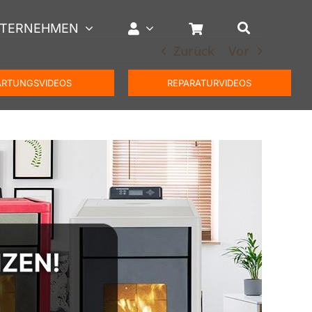
TERNEHMEN
Zurück
Vor
RTUNGSVIDEOS
REPARATURVIDEOS