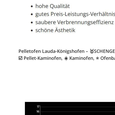
Pelletofen Lauda-Königshofen – 🥇SCHENGER 
☑️ Pellet-Kaminofen, ☀️ Kaminofen, ⭐ Ofen