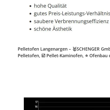
Pelletofen Langenargen – 🥇SCHENGER GmbH 
Pelletofen, ☑️ Pellet-Kaminofen, ⭐ Ofenbau