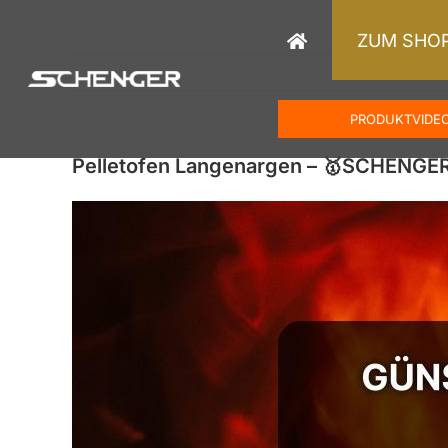
Zum
Inhalt
ZUM SHO
springen
PRODUKTVIDE
Pelletofen Langenargen – 🥇SCHENGE