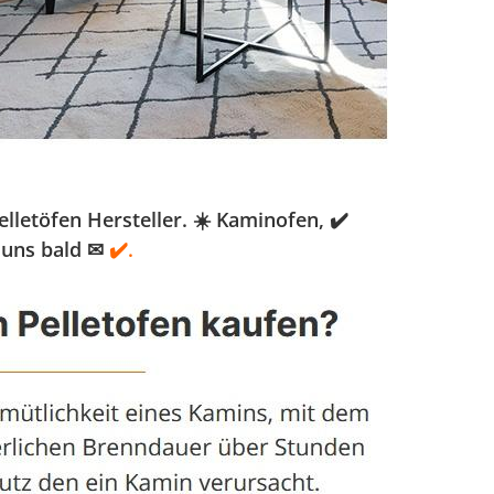
letöfen Hersteller. ☀️ Kaminofen, ✔️
 uns bald ✉
✔️.